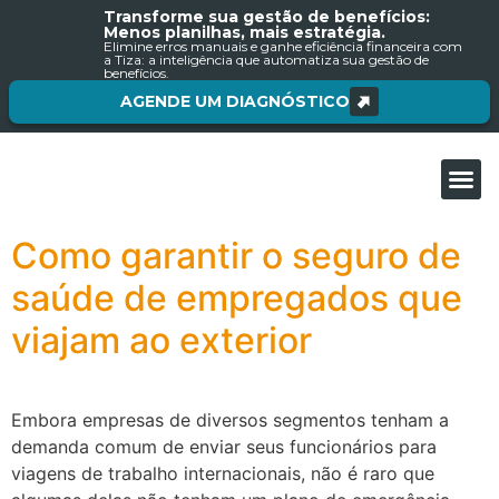
Transforme sua gestão de benefícios:
Menos planilhas, mais estratégia.
Elimine erros manuais e ganhe eficiência financeira com
a Tiza: a inteligência que automatiza sua gestão de
benefícios.
AGENDE UM DIAGNÓSTICO
Sobre nós
Como garantir o seguro de
saúde de empregados que
viajam ao exterior
Embora empresas de diversos segmentos tenham a
demanda comum de enviar seus funcionários para
viagens de trabalho internacionais, não é raro que