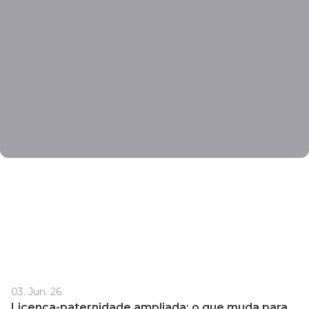
03. Jun. 26
Licença-paternidade ampliada: o que muda para