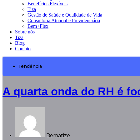
Benefícios Flexíveis
Tiza
Gestão de Saúde e Qualidade de Vida
Consultoria Atuarial e Previdenciária
Bem+Flex
Sobre nós
Tiza
Blog
Contato
Tendência
A quarta onda do RH é fo
Bematize