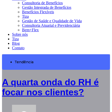
Consultoria de Benefícios
Gestão Integrada de Benefícios
Benefícios Flexíveis
Tiza
Gestão de Saúde e Qualidade de Vida
Consultoria Atuarial e Previdenciária
Bem+Flex
Sobre nós
Tiza
Blog
Contato
Tendência
A quarta onda do RH é
focar nos clientes?