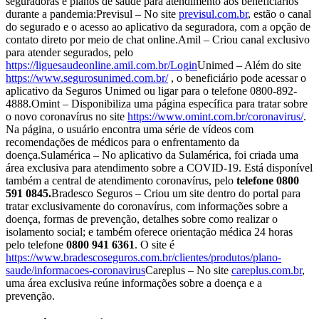
seguradoras e planos de saúde para atendimento aos beneficiários
durante a pandemia:Previsul – No site
previsul.com.br
, estão o canal
do segurado e o acesso ao aplicativo da seguradora, com a opção de
contato direto por meio de chat online.Amil – Criou canal exclusivo
para atender segurados, pelo
https://liguesaudeonline.amil.com.br/Login
Unimed – Além do site
https://www.segurosunimed.com.br/
, o beneficiário pode acessar o
aplicativo da Seguros Unimed ou ligar para o telefone 0800-892-
4888.Omint – Disponibiliza uma página específica para tratar sobre
o novo coronavírus no site
https://www.omint.com.br/coronavirus/
.
Na página, o usuário encontra uma série de vídeos com
recomendações de médicos para o enfrentamento da
doença.Sulamérica – No aplicativo da Sulamérica, foi criada uma
área exclusiva para atendimento sobre a COVID-19. Está disponível
também a central de atendimento coronavírus, pelo
telefone 0800
591 0845.
Bradesco Seguros – Criou um site dentro do portal para
tratar exclusivamente do coronavírus, com informações sobre a
doença, formas de prevenção, detalhes sobre como realizar o
isolamento social; e também oferece orientação médica 24 horas
pelo telefone
0800 941 6361
. O site é
https://www.bradescoseguros.com.br/clientes/produtos/plano-
saude/informacoes-coronavirus
Careplus – No site
careplus.com.br
,
uma área exclusiva reúne informações sobre a doença e a
prevenção.