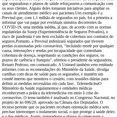
que seguradoras e planos de saúde reforçassem a comunicação com
os seus clientes. Alguns deles tomaram iniciativas para ampliar os
canais de atendimento médico aos pacientes.Um exemplo é a
Previsul que, com 1,1 milhão de segurados no país, foi a primeira a
informar que vai pagar por eventuais sinistros decorrentes da
COVID-19, uma medida inédita, já que, de acordo com as normas
regulatórias da Susep (Superintendência de Seguros Privados), o
risco de pandemia é um item excluído de cobertura nos contratos de
seguros.Portanto, a Previsul indenizará segurados que tiverem
perdas ocasionadas pelo coronavírus, “incluindo morte por qualquer
causa, internações e rendas por incapacidade que contenham
cobertura de doença, respeitando as condições dos seguros, os
prazos de carência e franquia”, afirmou o presidente da seguradora,
Renato Pedroso, em comunicado. A Unimed também vem emitindo
informes com as recomendações do Ministério da Saúde, divulga
cartilhas com dicas de saúde para os segurados, e mantém um
comitê interno que monitora o cenário, com reuniões diárias para
definir as medidas necessárias em cada fase. TelemedicinaO
Ministério da Saúde regulamentou e entidades médicas
reconheceram a prática da telemedicina em meio à crise do
coronavírus. O tema também é analisado no Congresso Nacional, no
projeto de lei 696/20, aprovado na Câmara dos Deputados. O
recurso permite que os pacientes recebam orientação médica sem
precisar interromper o isolamento social, o que protege a saúde deles
e a dos médicos. Assim, seguradoras e planos já começaram a