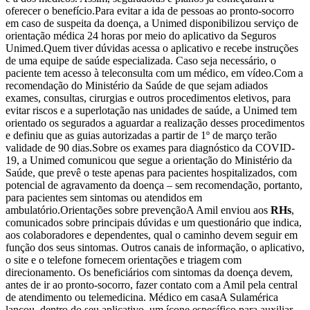
oferecer o benefício.Para evitar a ida de pessoas ao pronto-socorro
em caso de suspeita da doença, a Unimed disponibilizou serviço de
orientação médica 24 horas por meio do aplicativo da Seguros
Unimed.Quem tiver dúvidas acessa o aplicativo e recebe instruções
de uma equipe de saúde especializada. Caso seja necessário, o
paciente tem acesso à teleconsulta com um médico, em vídeo.Com a
recomendação do Ministério da Saúde de que sejam adiados
exames, consultas, cirurgias e outros procedimentos eletivos, para
evitar riscos e a superlotação nas unidades de saúde, a Unimed tem
orientado os segurados a aguardar a realização desses procedimentos
e definiu que as guias autorizadas a partir de 1º de março terão
validade de 90 dias.Sobre os exames para diagnóstico da COVID-
19, a Unimed comunicou que segue a orientação do Ministério da
Saúde, que prevê o teste apenas para pacientes hospitalizados, com
potencial de agravamento da doença – sem recomendação, portanto,
para pacientes sem sintomas ou atendidos em
ambulatório.Orientações sobre prevençãoA Amil enviou aos
RHs
,
comunicados sobre principais dúvidas e um questionário que indica,
aos colaboradores e dependentes, qual o caminho devem seguir em
função dos seus sintomas. Outros canais de informação, o aplicativo,
o site e o telefone fornecem orientações e triagem com
direcionamento. Os beneficiários com sintomas da doença devem,
antes de ir ao pronto-socorro, fazer contato com a Amil pela central
de atendimento ou telemedicina. Médico em casaA Sulamérica
lançou, dentro do seu aplicativo, um ícone específico para auxiliar