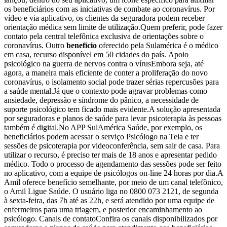
os beneficiários com as iniciativas de combate ao coronavírus. Por
vídeo e via aplicativo, os clientes da seguradora podem receber
orientação médica sem limite de utilização.Quem preferir, pode fazer
contato pela central telefônica exclusiva de orientações sobre o
coronavírus. Outro
benefício
oferecido pela Sulamérica é o médico
em casa, recurso disponível em 50 cidades do país. Apoio
psicológico na guerra de nervos contra o vírusEmbora seja, até
agora, a maneira mais eficiente de conter a proliferação do novo
coronavírus, o isolamento social pode trazer sérias repercusões para
a saúde mental.Já que o contexto pode agravar problemas como
ansiedade, depressão e síndrome do pânico, a necessidade de
suporte psicológico tem ficado mais evidente.A solução apresentada
por seguradoras e planos de saúde para levar psicoterapia às pessoas
também é digital.No APP SulAmérica Saúde, por exemplo, os
beneficiários podem acessar o serviço Psicólogo na Tela e ter
sessões de psicoterapia por videoconferência, sem sair de casa. Para
utilizar o recurso, é preciso ter mais de 18 anos e apresentar pedido
médico. Todo o processo de agendamento das sessões pode ser feito
no aplicativo, com a equipe de psicólogos on-line 24 horas por dia.A
Amil oferece benefício semelhante, por meio de um canal telefônico,
o Amil Ligue Saúde. O usuário liga no 0800 073 2121, de segunda
à sexta-feira, das 7h até as 22h, e será atendido por uma equipe de
enfermeiros para uma triagem, e posterior encaminhamento ao
psicólogo. Canais de contatoConfira os canais disponibilizados por