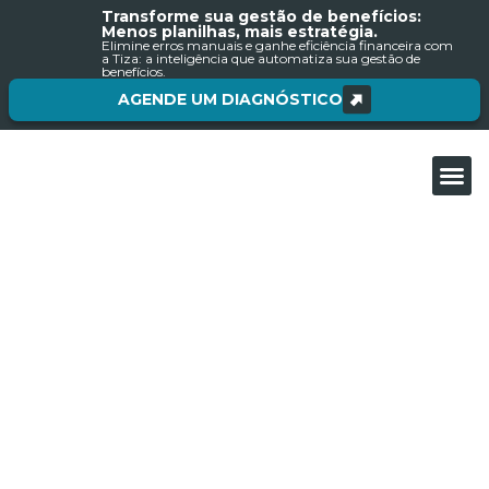
Transforme sua gestão de benefícios:
Menos planilhas, mais estratégia.
Elimine erros manuais e ganhe eficiência financeira com
a Tiza: a inteligência que automatiza sua gestão de
benefícios.
AGENDE UM DIAGNÓSTICO
Sobre nós