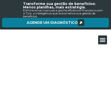
Transforme sua gestão de benefícios:
Menos planilhas, mais estratégia.
Elimine erros manuais e ganhe eficiência financeira com
a Tiza: a inteligência que automatiza sua gestão de
benefícios.
AGENDE UM DIAGNÓSTICO
Sobre nós