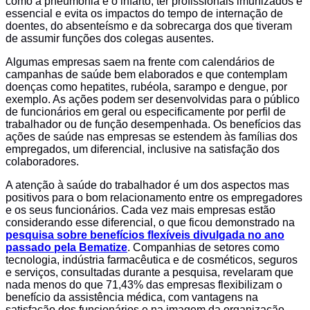
como a pneumonia e o infarto, ter profissionais imunizados é
essencial e evita os impactos do tempo de internação de
doentes, do absenteísmo e da sobrecarga dos que tiveram
de assumir funções dos colegas ausentes.
Algumas empresas saem na frente com calendários de
campanhas de saúde bem elaborados e que contemplam
doenças como hepatites, rubéola, sarampo e dengue, por
exemplo. As ações podem ser desenvolvidas para o público
de funcionários em geral ou especificamente por perfil de
trabalhador ou de função desempenhada. Os benefícios das
ações de saúde nas empresas se estendem às famílias dos
empregados, um diferencial, inclusive na satisfação dos
colaboradores.
A atenção à saúde do trabalhador é um dos aspectos mas
positivos para o bom relacionamento entre os empregadores
e os seus funcionários. Cada vez mais empresas estão
considerando esse diferencial, o que ficou demonstrado na
pesquisa sobre benefícios flexíveis divulgada no ano
passado pela Bematize
. Companhias de setores como
tecnologia, indústria farmacêutica e de cosméticos, seguros
e serviços, consultadas durante a pesquisa, revelaram que
nada menos do que 71,43% das empresas flexibilizam o
benefício da assistência médica, com vantagens na
satisfação dos funcionários e na imagem da organização.