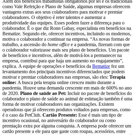
Além dos benefícios trabalhistas obrigatórios por lei e os tradicionais
como Vale Refeição e Plano de Saúde, algumas empresas oferecem
vantagens extras aos seus colaboradores para motivar e premiar
colaboradores. O objetivo é reter talentos e aumentar a
produtividade das equipes. Esses podem fazer a diferença para o
colaborador. É o que diz Ronn Gabay, especialista em benefícios na
Bematize. Segundo ele, oferecer incentivos, incluindo os modernos,
motiva o colaborador a continuar na empresa. “As novas formas de
trabalho, a ascensão do
home office
e a pandemia, fizeram com que
o colaborador valorizasse mais seu plano de benefícios. Um pacote
de benefícios e incentivos, além de motivá-los a permanecer na
empresa, contribui para que haja um aumento no engajamento”,
explica. A equipe de operações e benefícios da
Bematize
fez um
levantamento dos principais incentivos diferenciados que podem
motivar e premiar colaboradores nas empresas, são eles:
Terapia
online:
A busca pela terapia online cresceu muito durante a
pandemia. Houve uma demanda crescente em mais de 600% no ano
de 2020.
Plano de saúde ao Pet:
Incluir no pacote de benefícios do
colaborador o plano de saúde ao animal de estimação também é uma
forma de motivar colaboradores nas organizações. Existem
operadoras que já oferecem produtos voltados para empresas, como
é o caso da PetClub.
Cartão Presente:
Esse é mais um tipo de
incentivo ocasional, no aniversário do colaborador ou como
premiação extra por alguma conquista. A empresa pode oferecer um
cartão presente a ele para que gaste com roupas, acessórios, entre