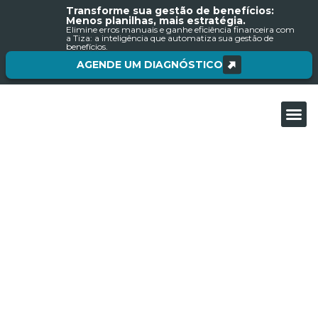
Transforme sua gestão de benefícios:
Menos planilhas, mais estratégia.
Elimine erros manuais e ganhe eficiência financeira com
a Tiza: a inteligência que automatiza sua gestão de
benefícios.
AGENDE UM DIAGNÓSTICO
Sobre nós