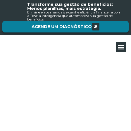
Transforme sua gestão de benefícios:
Menos planilhas, mais estratégia.
Elimine erros manuais e ganhe eficiência financeira com
a Tiza: a inteligência que automatiza sua gestão de
benefícios.
AGENDE UM DIAGNÓSTICO
Sobre nós