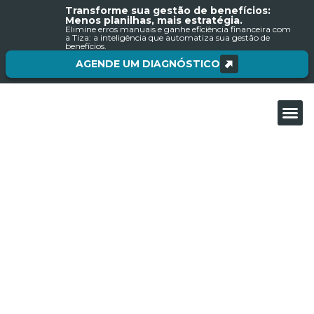
Transforme sua gestão de benefícios:
Menos planilhas, mais estratégia.
Elimine erros manuais e ganhe eficiência financeira com
a Tiza: a inteligência que automatiza sua gestão de
benefícios.
AGENDE UM DIAGNÓSTICO
Sobre nós