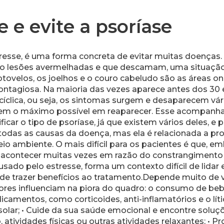
e e evite a psoríase
resse, é uma forma concreta de evitar muitas doenças. E
ndo lesões avermelhadas e que descamam, uma situação
cotovelos, os joelhos e o couro cabeludo são as áreas 
ontagiosa. Na maioria das vezes aparece antes dos 30 
clica, ou seja, os sintomas surgem e desaparecem vári
morem o máximo possível em reaparecer. Esse acompan
ficar o tipo de psoríase, já que existem vários deles, e
odas as causas da doença, mas ela é relacionada a pr
o ambiente. O mais difícil para os pacientes é que, emb
 acontecer muitas vezes em razão do constrangimento p
do pelo estresse, forma um contexto difícil de lidar e
ode trazer benefícios ao tratamento.Depende muito de 
tores influenciam na piora do quadro: o consumo de beb
dicamentos, como corticoides, anti-inflamatórios e o lí
solar; • Cuide da sua saúde emocional e encontre soluç
ividades físicas ou outras atividades relaxantes; • Pr