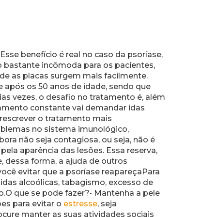
sse benefício é real no caso da psoríase,
 bastante incômoda para os pacientes,
onde as placas surgem mais facilmente.
e após os 50 anos de idade, sendo que
as vezes, o desafio no tratamento é, além
hamento constante vai demandar idas
 prescrever o tratamento mais
oblemas no sistema imunológico,
ora não seja contagiosa, ou seja, não é
ela aparência das lesões. Essa reserva,
, dessa forma, a ajuda de outros
você evitar que a psoríase reapareçaPara
idas alcoólicas, tabagismo, excesso de
tio.O que se pode fazer?• Mantenha a pele
ões para evitar o
estresse
, seja
ocure manter as suas atividades sociais