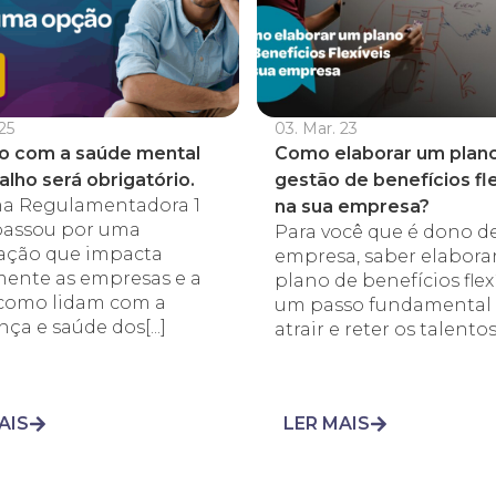
25
03. Mar. 23
o com a saúde mental
Como elaborar um plan
alho será obrigatório.
gestão de benefícios fle
a Regulamentadora 1
na sua empresa?
 passou por uma
Para você que é dono d
zação que impacta
empresa, saber elabora
mente as empresas e a
plano de benefícios flexí
como lidam com a
um passo fundamental 
ça e saúde dos[...]
atrair e reter os talentos 
AIS
LER MAIS