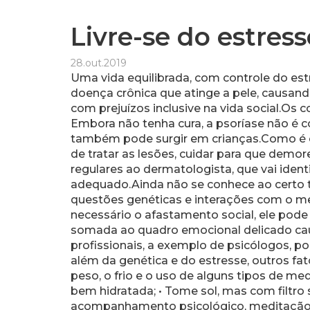
Livre-se do estress
28.out.2019
Uma vida equilibrada, com controle do est
doença crônica que atinge a pele, causa
com prejuízos inclusive na vida social.Os 
Embora não tenha cura, a psoríase não é c
também pode surgir em crianças.Como é cí
de tratar as lesões, cuidar para que de
regulares ao dermatologista, que vai identi
adequado.Ainda não se conhece ao certo t
questões genéticas e interações com o mei
necessário o afastamento social, ele pode
somada ao quadro emocional delicado causa
profissionais, a exemplo de psicólogos, p
além da genética e do estresse, outros fa
peso, o frio e o uso de alguns tipos de me
bem hidratada; • Tome sol, mas com filtro 
acompanhamento psicológico, meditação, at