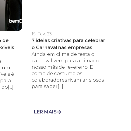
15. Fev. 23
o de
7 ideias criativas para celebrar
xíveis
o Carnaval nas empresas
Ainda em clima de festa o
carnaval vem para animar o
e
nosso mês de fevereiro. E
r um
como de costume os
veis é
colaboradores ficam ansiosos
para
para saber[...]
do[...]
LER MAIS